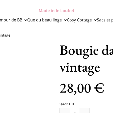
Made in le Loubet
mour de BB
Que du beau linge
Cosy Cottage
Sacs et 
intage
Bougie da
vintage
28,00 €
QUANTITÉ