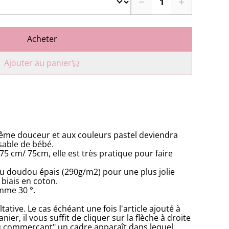
Acheter
Ajouter au panier
rême douceur et aux couleurs pastel deviendra
sable de bébé.
5 cm/ 75cm, elle est très pratique pour faire
ssu doudou épais (290g/m2) pour une plus jolie
 biais en coton.
mme 30 °.
tative. Le cas échéant une fois l'article ajouté à
ier, il vous suffit de cliquer sur la flèche à droite
du commerçant" un cadre apparaît dans lequel