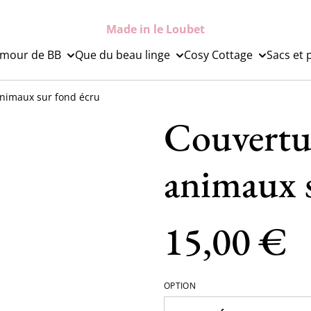
Made in le Loubet
mour de BB
Que du beau linge
Cosy Cottage
Sacs et 
nimaux sur fond écru
Couvertu
animaux 
15,00 €
OPTION