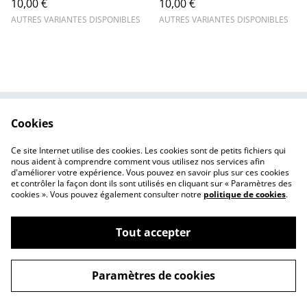
10,00 €
10,00 €
AUTRES VARIANTES DISPONIBLES
AUTRES VARIANTES DISPONIBLES
Cookies
Nous contacter
Mentions légales
Politique de
Politique des cookies
Ce site Internet utilise des cookies. Les cookies sont de petits fichiers qui
confidentialité
nous aident à comprendre comment vous utilisez nos services afin
d'améliorer votre expérience. Vous pouvez en savoir plus sur ces cookies
et contrôler la façon dont ils sont utilisés en cliquant sur « Paramètres des
cookies ». Vous pouvez également consulter notre
politique de cookies
.
Tout accepter
©
2026
Made in le Loubet
Paramètres de cookies
powered by