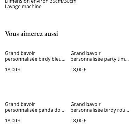
Dimension environ 35cm/30cm
Lavage machine
Vous aimerez aussi
Grand bavoir
Grand bavoir
personnalisée birdy bleu
personnalisée party time
et vert dos en coton
dos en coton enduit
18,00 €
18,00 €
enduit
Grand bavoir
Grand bavoir
personnalisée panda dos
personnalisée birdy rouge
en coton enduit
dos en coton enduit
18,00 €
18,00 €