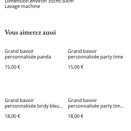
Dimension environ 35cm/30cm
Lavage machine
Vous aimerez aussi
Grand bavoir
Grand bavoir
personnalisée panda
personnalisée party time
15,00 €
15,00 €
Grand bavoir
Grand bavoir
personnalisée birdy bleu
personnalisée party time
et vert dos en coton
dos en coton enduit
18,00 €
18,00 €
enduit