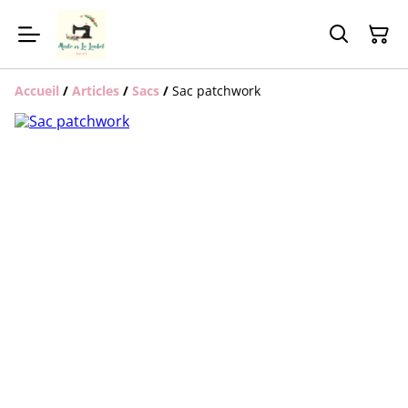
Accueil
/
Articles
/
Sacs
/
Sac patchwork