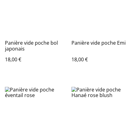
Panière vide poche bol
Panière vide poche Emi
japonais
18,00 €
18,00 €