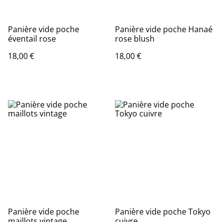
Panière vide poche
Panière vide poche Hanaé
éventail rose
rose blush
18,00 €
18,00 €
Panière vide poche
Panière vide poche Tokyo
maillots vintage
cuivre