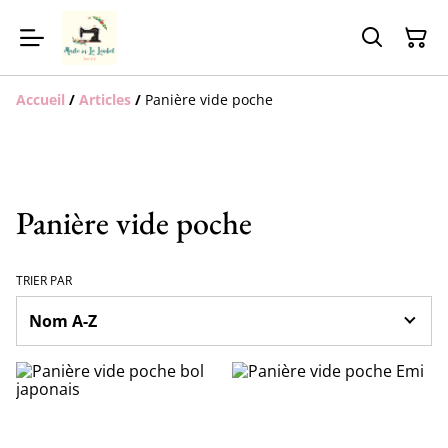
Accueil
/
Articles
/
Panière vide poche
Panière vide poche
TRIER PAR