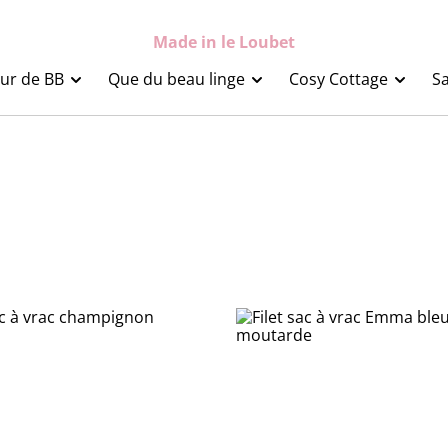
Made in le Loubet
ur de BB
Que du beau linge
Cosy Cottage
Sa