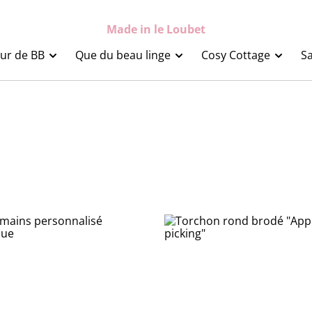
Made in le Loubet
ur de BB
Que du beau linge
Cosy Cottage
Sa