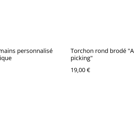
mains personnalisé
Torchon rond brodé "A
ique
picking"
19,00 €