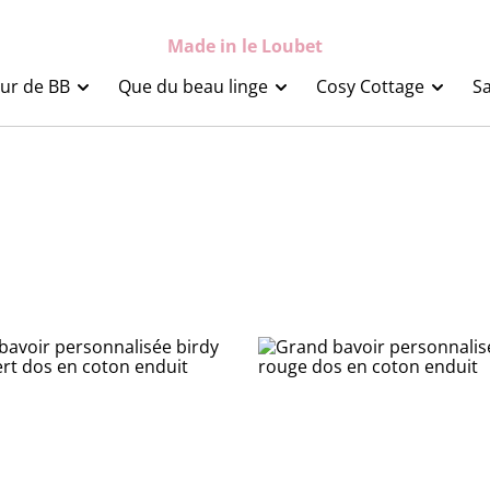
Made in le Loubet
ur de BB
Que du beau linge
Cosy Cottage
Sa